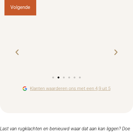
Klanten waarderen ons met een 4,9 uit 5
jakob haasjes
uw matras +
"Het matras ligt super goed! We zijn goed
lpen door Roel
geholpen bij Talvik bedden Vriendelijk en
veel verstand
behulpzaam"
gegeven.
ring snel. We
ugklachten!"
Last van rugklachten en benieuwd waar dat aan kan liggen? Doe