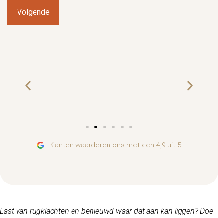
Klanten waarderen ons met een 4,9 uit 5
jakob haasjes
"Het matras ligt super goed! We zijn goed
geholpen bij Talvik bedden Vriendelijk en
behulpzaam"
Last van rugklachten en benieuwd waar dat aan kan liggen? Doe