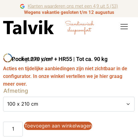
Klanten waarderen ons met een 4,9 uit 5 (53)
Wegens vakantie gesloten t/m 12 augustus
Scandinavisch
slaapcomfort
Configureer jouw
Pocket 270 v/m² + HR55 | Tot ca. 90 kg
Acties en tijdelijke aanbiedingen zijn niet zichtbaar in de
configurator. In onze winkel vertellen we je hier graag
meer over.
Afmeting
Toevoegen aan winkelwagen