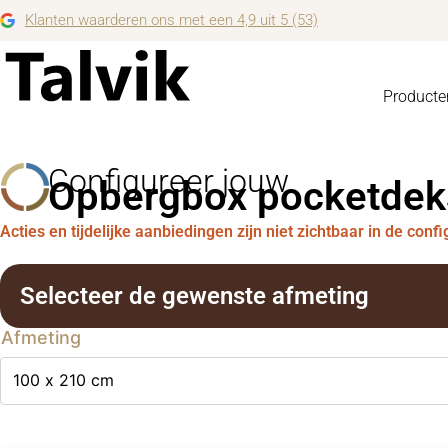
Klanten waarderen ons met een 4,9 uit 5 (53)
Producte
Configureer jouw
Opbergbox pocketdek
Acties en tijdelijke aanbiedingen zijn niet zichtbaar in de conf
Selecteer de gewenste afmeting
Afmeting