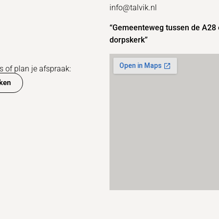
info@talvik.nl
“Gemeenteweg tussen de A28 
dorpskerk”
 of plan je afspraak:
ken