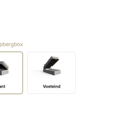
opbergbox
ant
Voeteind