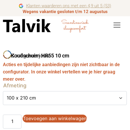
Klanten waarderen ons met een 4,9 uit 5 (53)
Wegens vakantie gesloten t/m 12 augustus
Scandinavisch
slaapcomfort
Configureer jouw
Koudschuim HR55 10 cm
Acties en tijdelijke aanbiedingen zijn niet zichtbaar in de
configurator. In onze winkel vertellen we je hier graag
meer over.
Afmeting
Toevoegen aan winkelwagen