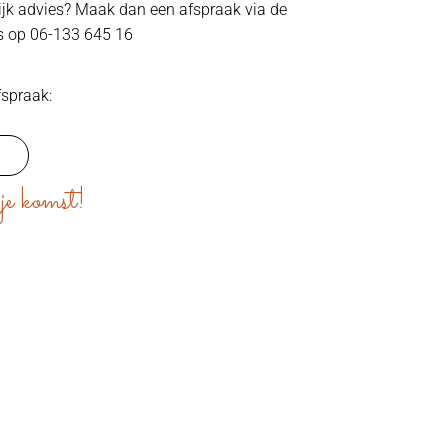
lijk advies? Maak dan een afspraak via de
s op 06-133 645 16
fspraak:
je komst!