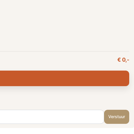
€ 0,-
Verstuur