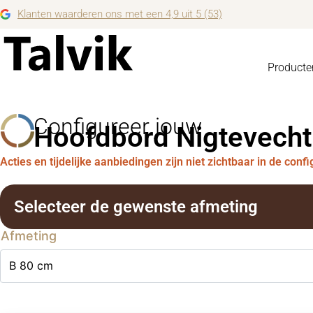
Klanten waarderen ons met een 4,9 uit 5 (53)
Producte
Configureer jouw
Hoofdbord Nigtevecht
Acties en tijdelijke aanbiedingen zijn niet zichtbaar in de conf
Selecteer de gewenste afmeting
Afmeting