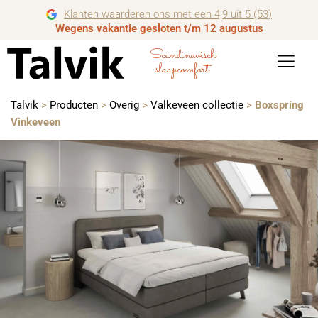
Klanten waarderen ons met een 4,9 uit 5 (53)
Wegens vakantie gesloten t/m 12 augustus
Scandinavisch
slaapcomfort
Talvik
>
Producten
>
Overig
>
Valkeveen collectie
>
Boxspring
Vinkeveen