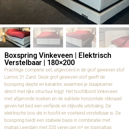
Boxspring Vinkeveen | Elektrisch
Verstelbaar | 180×200
Prachtige complete set, uitgevoerd in de grof geweven stof
Lumos 31 Zand. Deze grof geweven stof geeft de
boxspring diepte en karakter, waarmee je slaapkamer
direct met rijke structuur krijgt. Het hoofdbord Vinkeveen
met afgeronde hoeken en de subtiele horizontale stiknaad
geven het bed een verfijnde en stijlvolle uitstraling. De
elektrische box die in hoofd-en voeteind verstelbaar is. De
boxspring biedt een stabiele basis in combinatie met
matras Leerdam met 320 veren per m² en topmatras