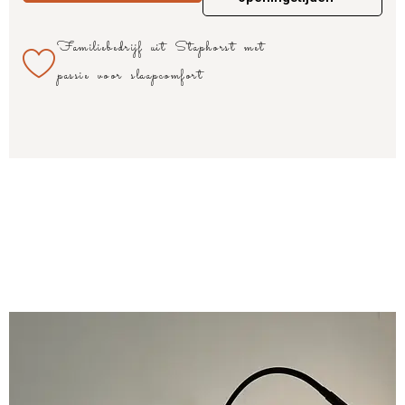
Familiebedrijf uit Staphorst met
passie voor slaapcomfort