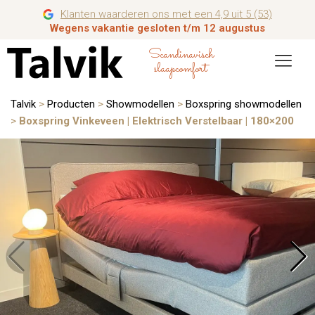
Klanten waarderen ons met een 4,9 uit 5 (53)
Wegens vakantie gesloten t/m 12 augustus
Scandinavisch
slaapcomfort
Talvik
>
Producten
>
Showmodellen
>
Boxspring showmodellen
>
Boxspring Vinkeveen | Elektrisch Verstelbaar | 180×200