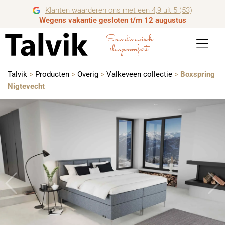
Klanten waarderen ons met een 4,9 uit 5 (53)
Wegens vakantie gesloten t/m 12 augustus
Scandinavisch
slaapcomfort
Talvik
>
Producten
>
Overig
>
Valkeveen collectie
>
Boxspring
Nigtevecht