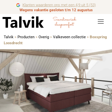
Klanten waarderen ons met een 4,9 uit 5 (53)
Wegens vakantie gesloten t/m 12 augustus
Scandinavisch
slaapcomfort
Talvik
>
Producten
>
Overig
>
Valkeveen collectie
>
Boxspring
Loosdrecht