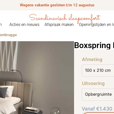
Wegens vakantie gesloten t/m 12 augustus
Scandinavisch slaapcomfort
n
Acties en nieuws
Afspraak maken
Openingstijden en l
Eembrugge
Boxspring
Afmeting
Uitvoering
Vanaf
€
1.430