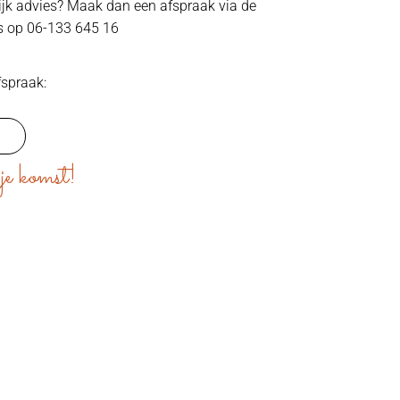
lijk advies? Maak dan een afspraak via de
s op 06-133 645 16
fspraak:
je komst!