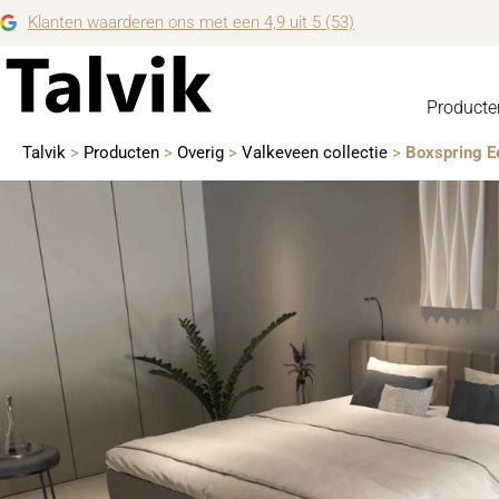
Klanten waarderen ons met een 4,9 uit 5 (53)
Producte
Talvik
>
Producten
>
Overig
>
Valkeveen collectie
>
Boxspring 