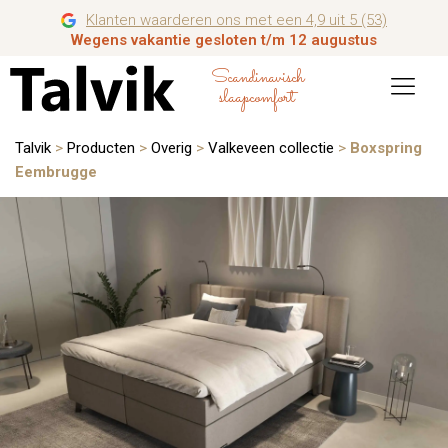
Klanten waarderen ons met een 4,9 uit 5 (53)
Wegens vakantie gesloten t/m 12 augustus
Scandinavisch
slaapcomfort
Talvik
>
Producten
>
Overig
>
Valkeveen collectie
>
Boxspring
Eembrugge