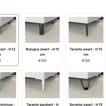
Tarento zwart - H 15
art - H 12
Bologna zwart - H 15
cm
m
cm
€
100
0
€
100
uminium -
Tarento parelwit - H
Sorento zwart - H 15