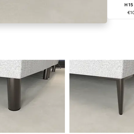
H 15
€
1