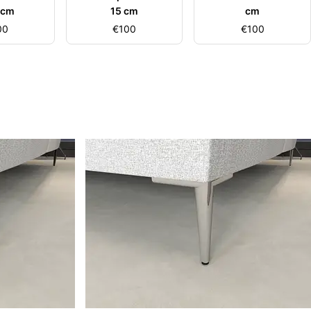
 cm
15 cm
cm
00
€
100
€
100