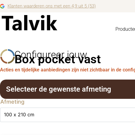
Klanten waarderen ons met een 4,9 uit 5 (53)
Producte
Configureer jouw
Box pocket vast
Acties en tijdelijke aanbiedingen zijn niet zichtbaar in de conf
Selecteer de gewenste afmeting
Afmeting