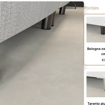
Pootjes
Bologna zw
c
€
Tarento al