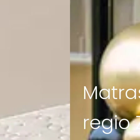
Matra
regio 