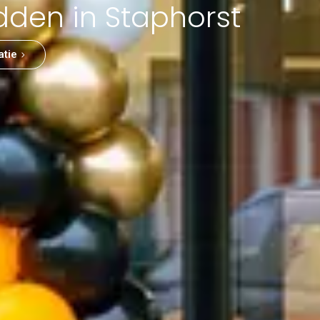
dden in Staphorst
atie