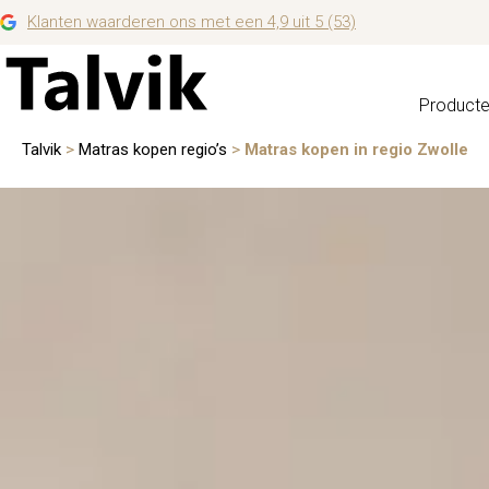
Klanten waarderen ons met een 4,9 uit 5 (53)
Product
Talvik
>
Matras kopen regio’s
>
Matras kopen in regio Zwolle