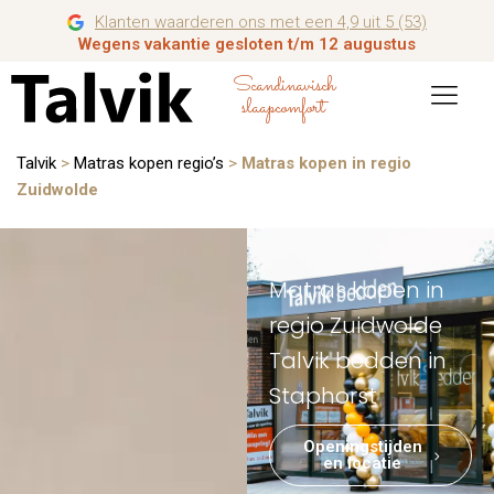
Klanten waarderen ons met een 4,9 uit 5 (53)
Wegens vakantie gesloten t/m 12 augustus
Scandinavisch
slaapcomfort
Talvik
>
Matras kopen regio’s
>
Matras kopen in regio
Zuidwolde
Matras kopen in
regio Zuidwolde
Talvik bedden in
Staphorst
Openingstijden
en locatie