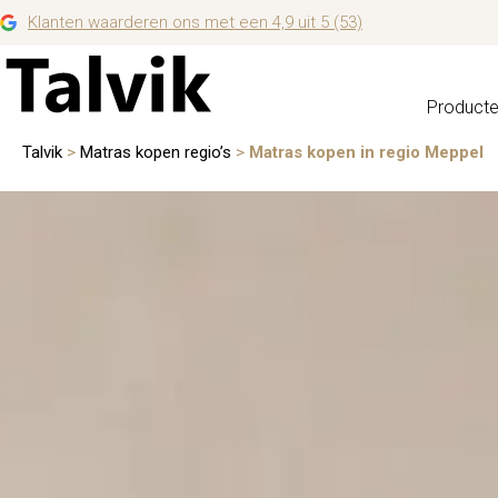
Klanten waarderen ons met een 4,9 uit 5 (53)
Product
Talvik
>
Matras kopen regio’s
>
Matras kopen in regio Meppel