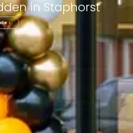
dden in Staphorst
atie