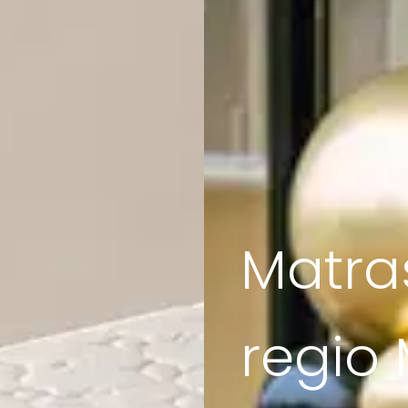
Matra
regio