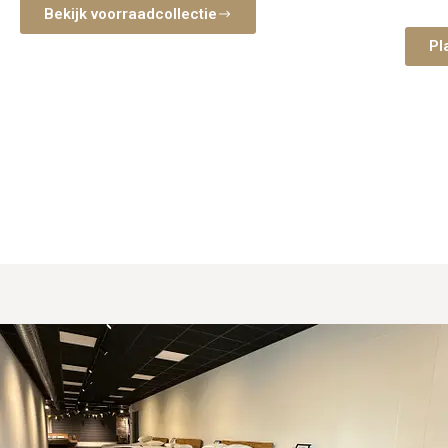
nemen 
Bekijk voorraadcollectie
slaap
Pl