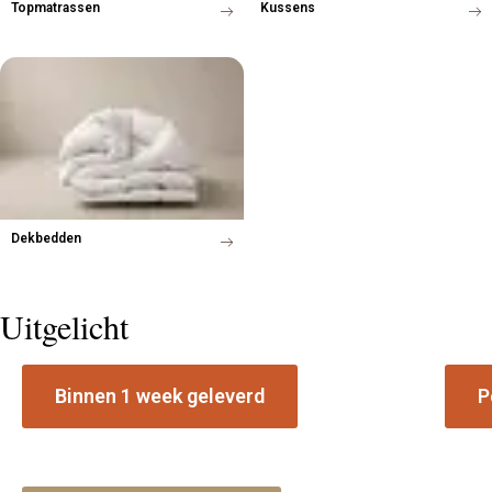
Topmatrassen
Kussens
Dekbedden
Uitgelicht
Binnen 1 week geleverd
P
Voorraad boxspring collectie
Matr
Leverbaar in geselecteerde stoffen en
Ontde
afmetingen vanuit Staphorst.
beste