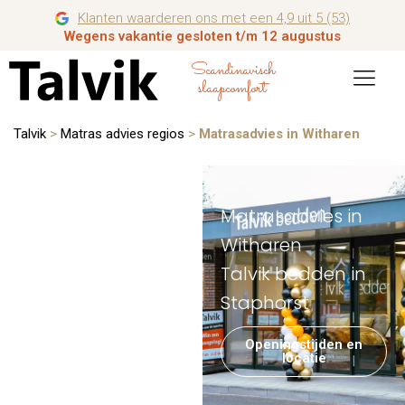
Klanten waarderen ons met een 4,9 uit 5 (53)
Wegens vakantie gesloten t/m 12 augustus
Scandinavisch
slaapcomfort
Talvik
>
Matras advies regios
>
Matrasadvies in Witharen
Matrasadvies in
Witharen
Talvik bedden in
Staphorst
Openingstijden en
locatie