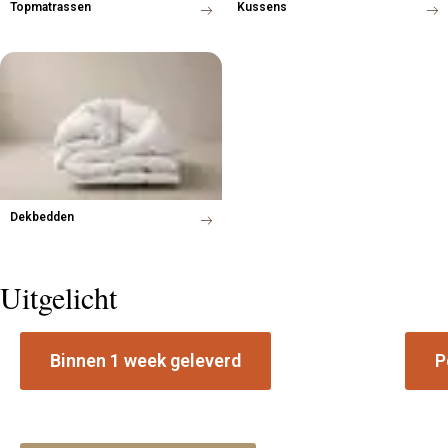
Topmatrassen
Kussens
Dekbedden
Uitgelicht
Binnen 1 week geleverd
P
Voorraad boxspring collectie
Matr
Leverbaar in geselecteerde stoffen en
Ontde
afmetingen vanuit Staphorst.
beste