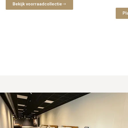
nemen 
Bekijk voorraadcollectie
slaap
Pl