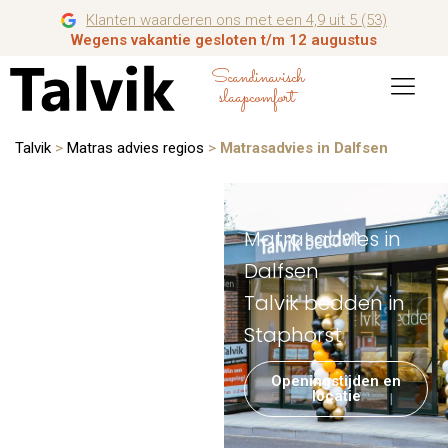
Klanten waarderen ons met een 4,9 uit 5 (53)
Wegens vakantie gesloten t/m 12 augustus
Scandinavisch
slaapcomfort
Talvik
>
Matras advies regios
>
Matrasadvies in Dalfsen
Matrasadvies in
Dalfsen
Talvik bedden in
Staphorst
Openingstijden en
locatie