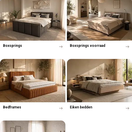
Boxsprings
Boxsprings voorraad
Bedframes
Eiken bedden