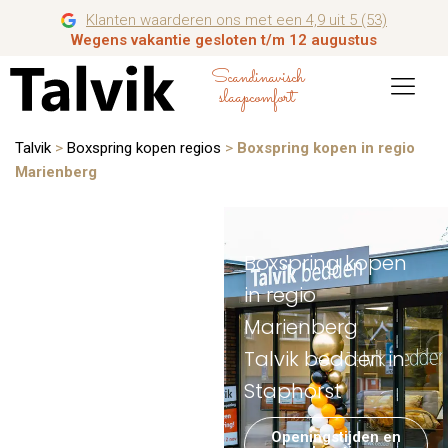
Klanten waarderen ons met een 4,9 uit 5 (53)
Wegens vakantie gesloten t/m 12 augustus
Scandinavisch
slaapcomfort
Talvik
>
Boxspring kopen regios
>
Boxspring kopen in regio
Marienberg
Boxspring kopen
in regio
Marienberg
Talvik bedden in
Staphorst
Openingstijden en