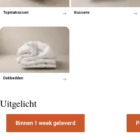
Topmatrassen
Kussens
Dekbedden
Uitgelicht
Binnen 1 week geleverd
P
Voorraad boxspring collectie
Matr