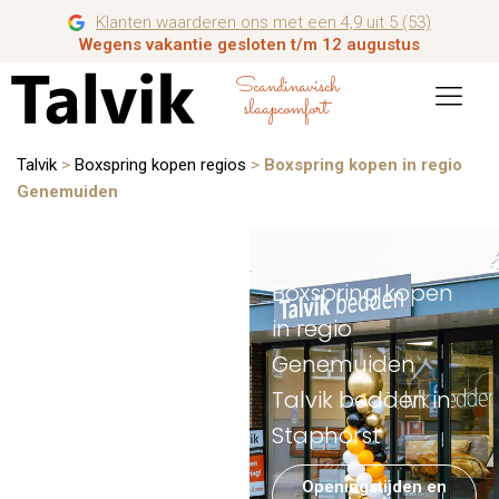
Klanten waarderen ons met een 4,9 uit 5 (53)
Wegens vakantie gesloten t/m 12 augustus
Scandinavisch
slaapcomfort
Talvik
>
Boxspring kopen regios
>
Boxspring kopen in regio
Genemuiden
Boxspring kopen
in regio
Genemuiden
Talvik bedden in
Staphorst
Openingstijden en