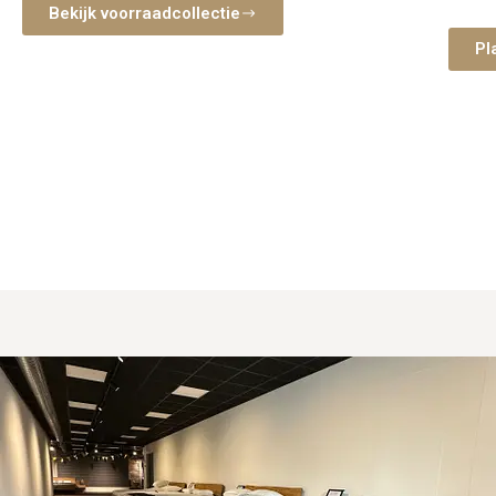
nemen 
Bekijk voorraadcollectie
slaap
Pl