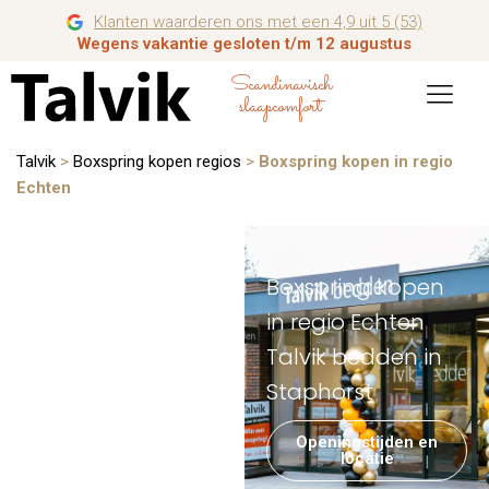
Klanten waarderen ons met een 4,9 uit 5 (53)
Wegens vakantie gesloten t/m 12 augustus
Scandinavisch
slaapcomfort
Talvik
>
Boxspring kopen regios
>
Boxspring kopen in regio
Echten
Boxspring kopen
in regio Echten
Talvik bedden in
Staphorst
Openingstijden en
locatie