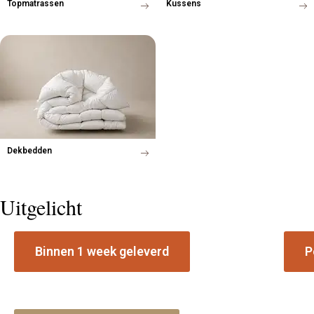
Topmatrassen
Kussens
Dekbedden
Uitgelicht
Binnen 1 week geleverd
P
Voorraad boxspring collectie
Matr
Leverbaar in geselecteerde stoffen en
Ontde
afmetingen vanuit Staphorst.
beste