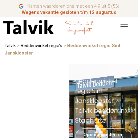
Klanten waarderen ons met een 4,9 uit 5 (53)
Wegens vakantie gesloten t/m 12 augustus
Scandinavisch
slaapcomfort
Talvik
>
Beddenwinkel regio’s
>
Beddenwinkel regio Sint
Jansklooster
Beddenwinkel
regio Sint
Jansklooster
Talvik bedden in
Staphorst
Openingstijden en