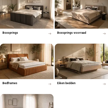
Boxsprings
Boxsprings voorraad
Bedframes
Eiken bedden