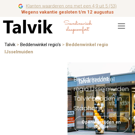
Klanten waarderen ons met een 4,9 uit 5 (53)
Wegens vakantie gesloten t/m 12 augustus
Scandinavisch
slaapcomfort
Talvik
>
Beddenwinkel regio’s
>
Beddenwinkel regio
IJsselmuiden
Beddenwinkel
regio IJsselmuiden
Talvik bedden in
Staphorst
Openingstijden en
locatie