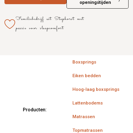
openingstijden
Familiebedrijf uit Staphorst met
passie voor slaapcomfort
Boxsprings
Eiken bedden
Hoog-laag boxsprings
Lattenbodems
Producten:
Matrassen
Topmatrassen