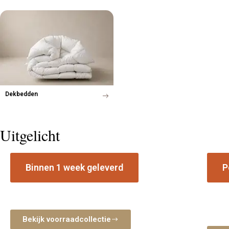
Dekbedden
Uitgelicht
Binnen 1 week geleverd
P
Voorraad boxspring collectie
Matr
Leverbaar in geselecteerde stoffen en
Ontde
afmetingen vanuit Staphorst.
beste
nemen 
Bekijk voorraadcollectie
slaap