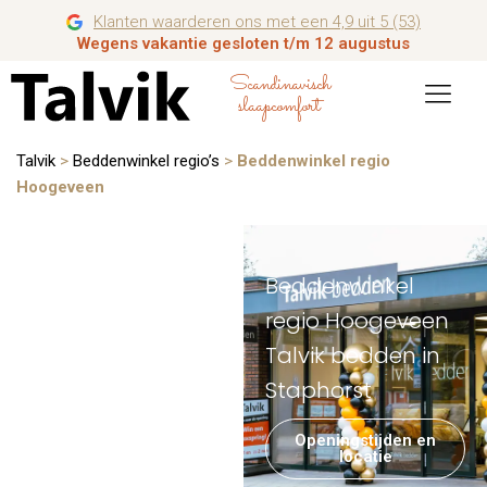
Klanten waarderen ons met een 4,9 uit 5 (53)
Wegens vakantie gesloten t/m 12 augustus
Scandinavisch
slaapcomfort
Talvik
>
Beddenwinkel regio’s
>
Beddenwinkel regio
Hoogeveen
Beddenwinkel
regio Hoogeveen
Talvik bedden in
Staphorst
Openingstijden en
locatie