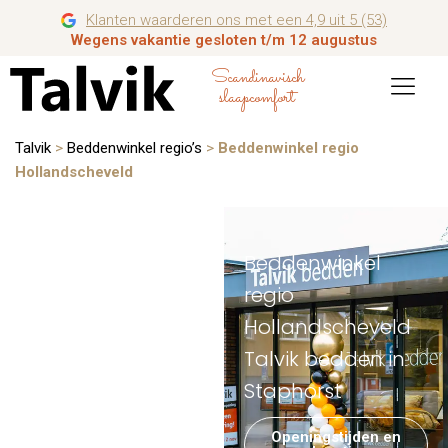
Klanten waarderen ons met een 4,9 uit 5 (53)
Wegens vakantie gesloten t/m 12 augustus
Scandinavisch
slaapcomfort
Talvik
>
Beddenwinkel regio’s
>
Beddenwinkel regio
Hollandscheveld
Beddenwinkel
regio
Hollandscheveld
Talvik bedden in
Staphorst
Openingstijden en