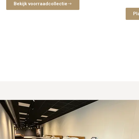
nemen 
Bekijk voorraadcollectie
slaap
Pl