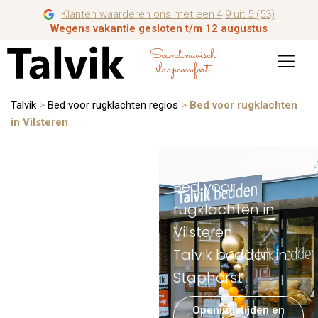
Klanten waarderen ons met een 4,9 uit 5 (53)
Wegens vakantie gesloten t/m 12 augustus
Scandinavisch
slaapcomfort
Talvik
>
Bed voor rugklachten regios
>
Bed voor rugklachten
in Vilsteren
Bed voor
rugklachten in
Vilsteren
Talvik bedden in
Staphorst
Openingstijden en