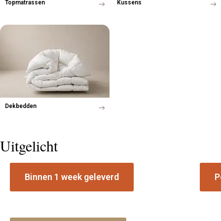
Topmatrassen
Kussens
Dekbedden
Uitgelicht
Binnen 1 week geleverd
P
Voorraad boxspring collectie
Matr
Leverbaar in geselecteerde stoffen en
Ontde
afmetingen vanuit Staphorst.
beste