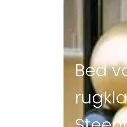
Bed v
rugkla
Steenw