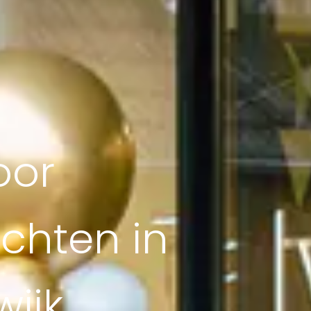
oor
chten in
ijk