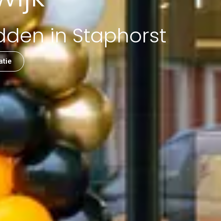
dden in Staphorst
atie