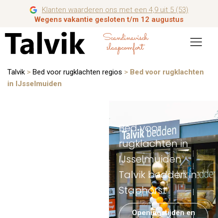
Klanten waarderen ons met een 4,9 uit 5 (53)
Wegens vakantie gesloten t/m 12 augustus
Scandinavisch
slaapcomfort
Talvik
>
Bed voor rugklachten regios
>
Bed voor rugklachten
in IJsselmuiden
Bed voor
rugklachten in
IJsselmuiden
Talvik bedden in
Staphorst
Openingstijden en