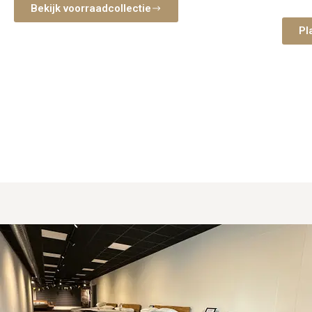
nemen 
Bekijk voorraadcollectie
slaap
Pl