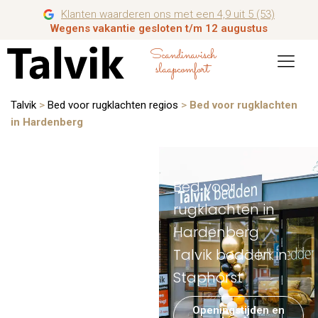
Klanten waarderen ons met een 4,9 uit 5 (53)
Wegens vakantie gesloten t/m 12 augustus
Scandinavisch
slaapcomfort
Talvik
>
Bed voor rugklachten regios
>
Bed voor rugklachten
in Hardenberg
Bed voor
rugklachten in
Hardenberg
Talvik bedden in
Staphorst
Openingstijden en