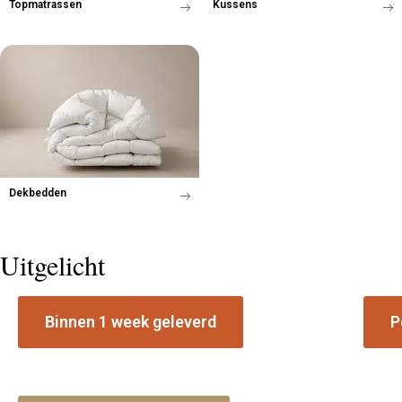
Topmatrassen
Kussens
Dekbedden
Uitgelicht
Binnen 1 week geleverd
P
Voorraad boxspring collectie
Matr
Leverbaar in geselecteerde stoffen en
Ontde
afmetingen vanuit Staphorst.
beste