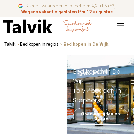
Klanten waarderen ons met een 4,9 uit 5 (53)
Wegens vakantie gesloten t/m 12 augustus
Scandinavisch
slaapcomfort
Talvik
>
Bed kopen in regios
>
Bed kopen in De Wijk
Bed kopen in De
Wijk
Talvik bedden in
Staphorst
Openingstijden en
locatie