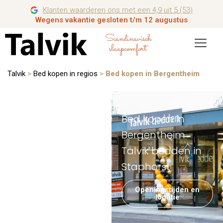
Klanten waarderen ons met een 4,9 uit 5 (53)
Wegens vakantie gesloten t/m 12 augustus
Scandinavisch
slaapcomfort
Talvik
>
Bed kopen in regios
>
Bed kopen in Bergentheim
Bed kopen in
Bergentheim
Talvik bedden in
Staphorst
Openingstijden en
locatie