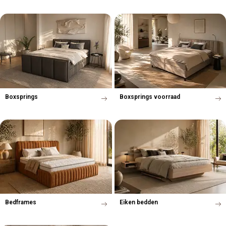
Boxsprings
Boxsprings voorraad
Bedframes
Eiken bedden